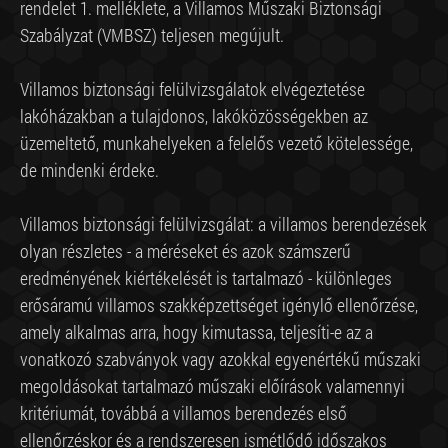
rendelet 1. melléklete, a Villamos Műszaki Biztonsági
Szabályzat (VMBSZ) teljesen megújult.
Villamos biztonsági felülvizsgálatok elvégeztetése
lakóházakban a tulajdonos, lakóközösségekben az
üzemeltető, munkahelyeken a felelős vezető kötelessége,
de mindenki érdeke.
Villamos biztonsági felülvizsgálat: a villamos berendezések
olyan részletes - a méréseket és azok számszerű
eredményének kiértékelését is tartalmazó - különleges
erősáramú villamos szakképzettséget igénylő ellenőrzése,
amely alkalmas arra, hogy kimutassa, teljesíti-e az a
vonatkozó szabványok vagy azokkal egyenértékű műszaki
megoldásokat tartalmazó műszaki előírások valamennyi
kritériumát, továbbá a villamos berendezés első
ellenőrzéskor és a rendszeresen ismétlődő időszakos