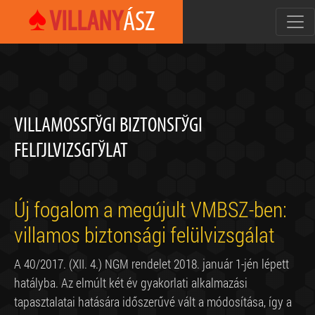
♠
VILLANY
ÁSZ
VILLAMOSSГЎGI BIZTONSГЎGI
FELГЈLVIZSGГЎLAT
Új fogalom a megújult VMBSZ-ben:
villamos biztonsági felülvizsgálat
A 40/2017. (XII. 4.) NGM rendelet 2018. január 1-jén lépett
hatályba. Az elmúlt két év gyakorlati alkalmazási
tapasztalatai hatására időszerűvé vált a módosítása, így a