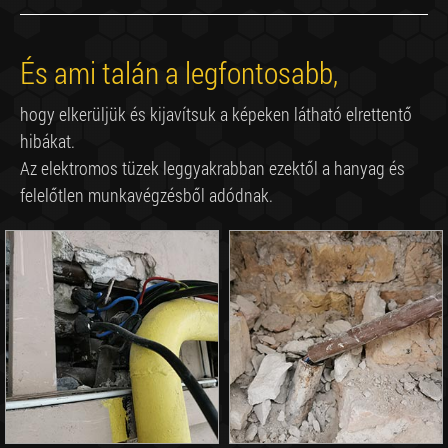
És ami talán a legfontosabb,
hogy elkerüljük és kijavítsuk a képeken látható elrettentő
hibákat.
Az elektromos tüzek leggyakrabban ezektől a hanyag és
felelőtlen munkavégzésből adódnak.